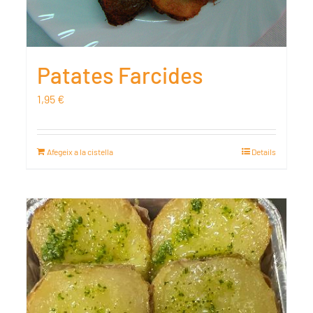
Patates Farcides
1,95
€
Afegeix a la cistella
Details