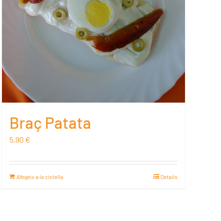
Braç Patata
5,90
€
Afegeix a la cistella
Details