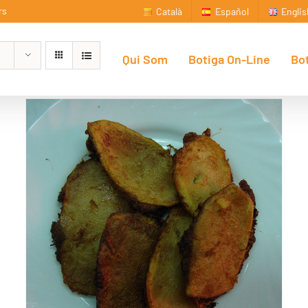
rs
Català
Español
Englis
Qui Som
Botiga On-Line
Bo