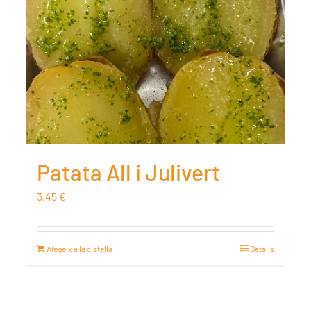
Patata All i Julivert
3,45
€
Afegeix a la cistella
Details