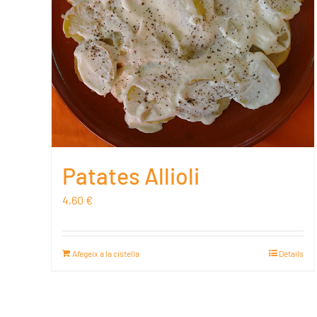
Patates Allioli
4,60
€
Afegeix a la cistella
Details