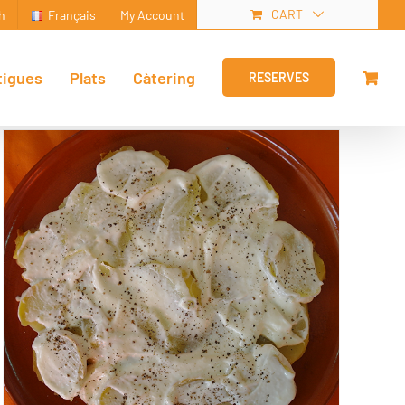
CART
h
Français
My Account
tigues
Plats
Càtering
RESERVES