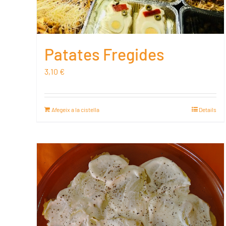
Patates Fregides
3,10
€
Afegeix a la cistella
Details