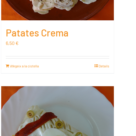
Patates Crema
6,50
€
Afegeix a la cistella
Details