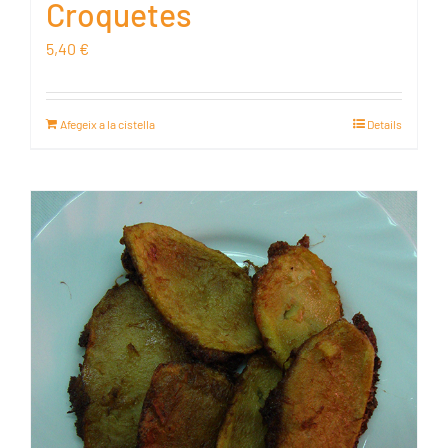
Croquetes
5,40
€
Afegeix a la cistella
Details