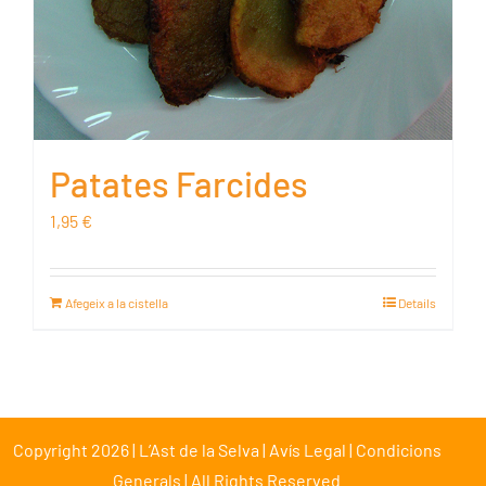
Patates Farcides
1,95
€
Afegeix a la cistella
Details
Copyright 2026 | L’Ast de la Selva |
Avís Legal
|
Condicions
Generals
| All Rights Reserved