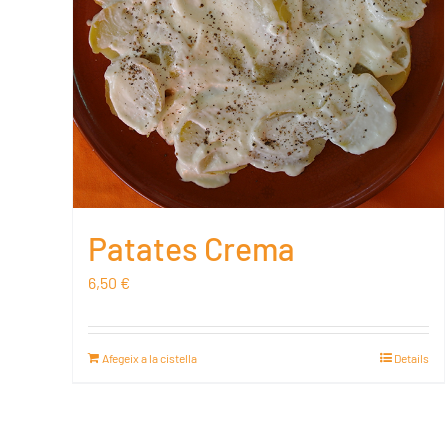
Patates Crema
6,50
€
Afegeix a la cistella
Details