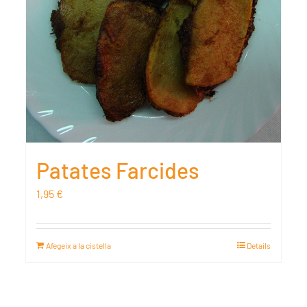
Patates Farcides
1,95
€
Afegeix a la cistella
Details