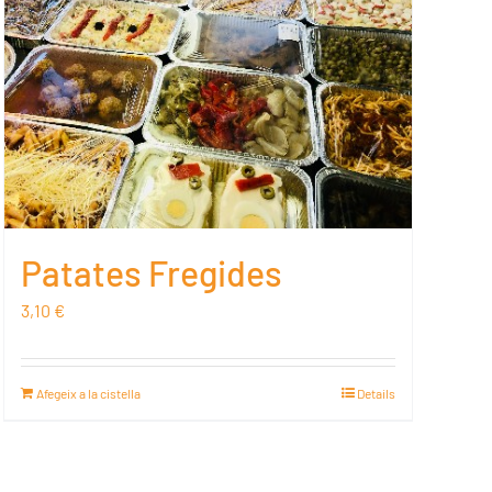
Patates Fregides
3,10
€
Afegeix a la cistella
Details