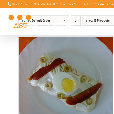
Skip
972 877 178
|
Ctra. de Sils, Km. 2,4 - 17430 - Sta. Coloma de Farne
to
content
Sort by
Default Order
Show
12 Products