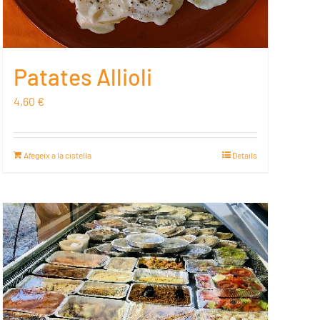
Patates Allioli
4,60
€
Afegeix a la cistella
Details