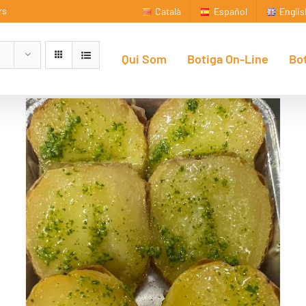
rs
Català
Español
Englis
Qui Som
Botiga On-Line
Bo