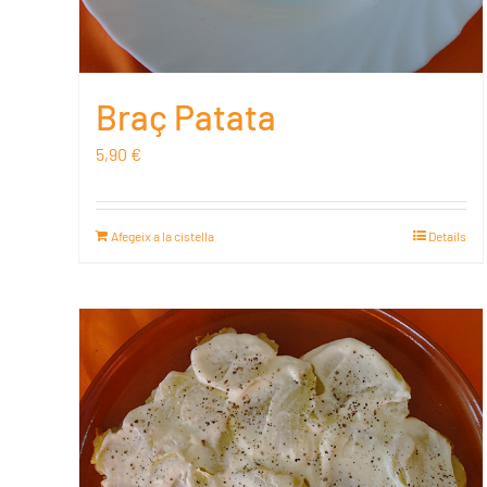
Braç Patata
5,90
€
Afegeix a la cistella
Details