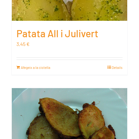
Patata All i Julivert
3,45
€
Afegeix a la cistella
Details