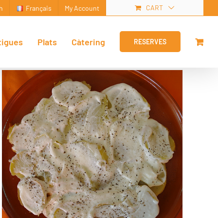
CART
h
Français
My Account
tigues
Plats
Càtering
RESERVES