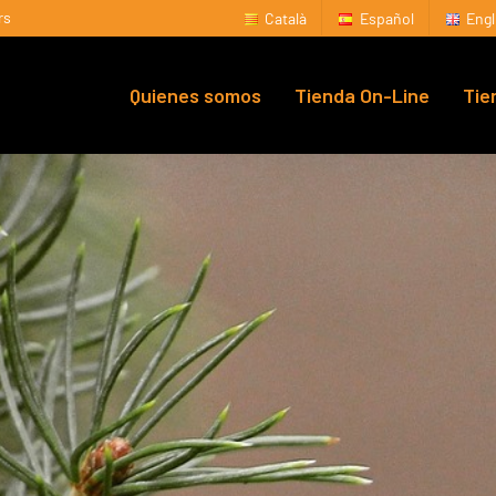
rs
Català
Español
Engl
Quienes somos
Tienda On-Line
Tie