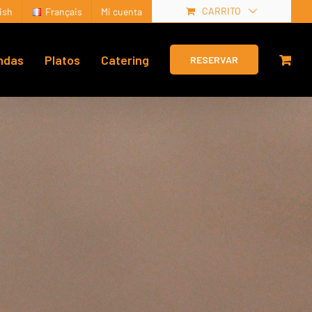
CARRITO
ish
Français
Mi cuenta
ndas
Platos
Catering
RESERVAR