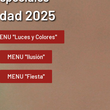
idad 2025
ENU "Luces y Colores"
MENU "Ilusión"
MENU "Fiesta"