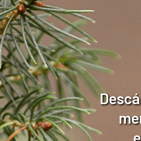
Descá
men
e