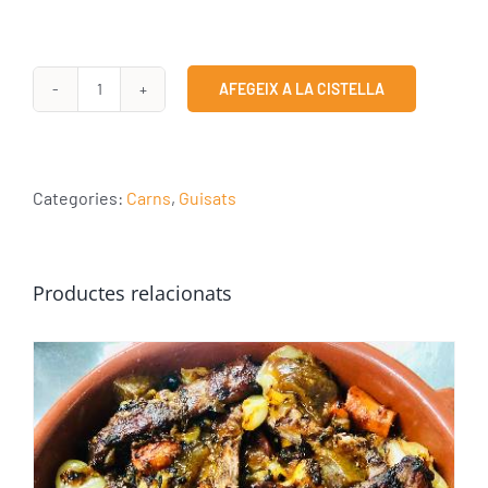
AFEGEIX A LA CISTELLA
quantitat
de
Mandonguilles
Categories:
Carns
,
Guisats
Productes relacionats